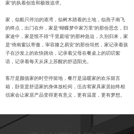
家”的执着创造和极致追求。
家，似船只停泊的港湾，似树木踏着的土地，似燕子南飞
的终点，出门在外，家是“蝴蝶梦中家万里”的那份思念，归
家途中，家是恨不得“千里庭缩”的那种急迫，久别归来，家
是“倚南窗以寄傲，审容膝之易安”的那份坦然，家记录着孩
子在沙发上的欢快跳动，记录着父母在餐桌上的叨叨絮
语，记录着每天从床上苏醒的舒适阳光。
客厅是颜值家的时空停留地，餐厅是温暖家的欢乐留言
箱，卧室是舒适家的身体放松间，伍吉宥家具家居始终相
信家会让家居产品变得更有意义，更有温度，更有梦想。