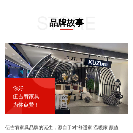
STORE
品牌故事
你好
伍吉宥家具
为你点赞 !
伍吉宥家具品牌的诞生，源自于对“舒适家 温暖家 颜值