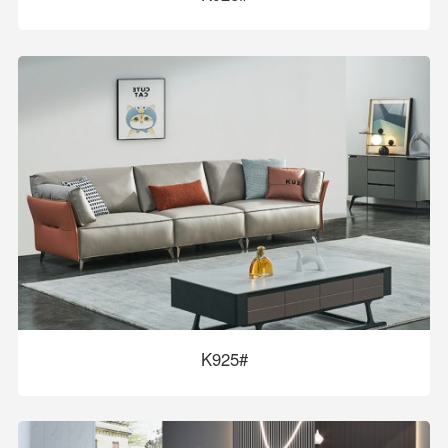
K925#