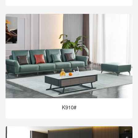
K910#