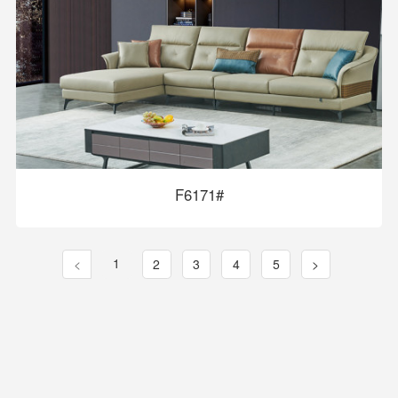
F6171#
1
<
2
3
4
5
>