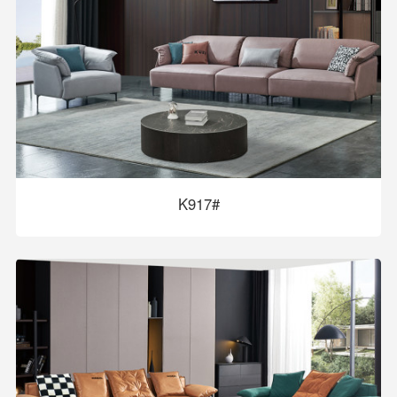
K917#