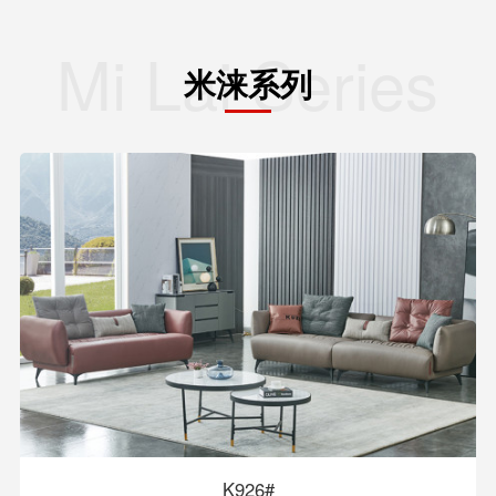
Mi Lai Series
米涞系列
K926#