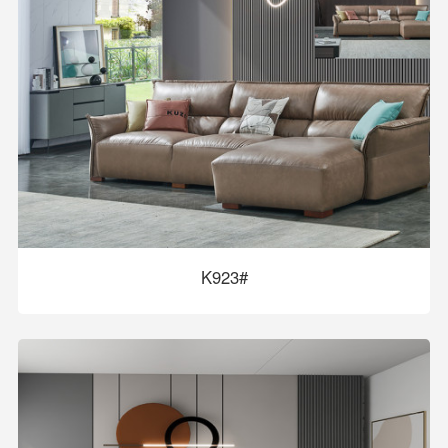
K923#