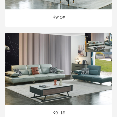
K915#
K911#