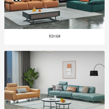
K916#