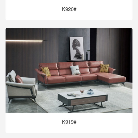
K920#
K919#