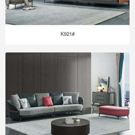
K921#