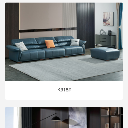
K918#