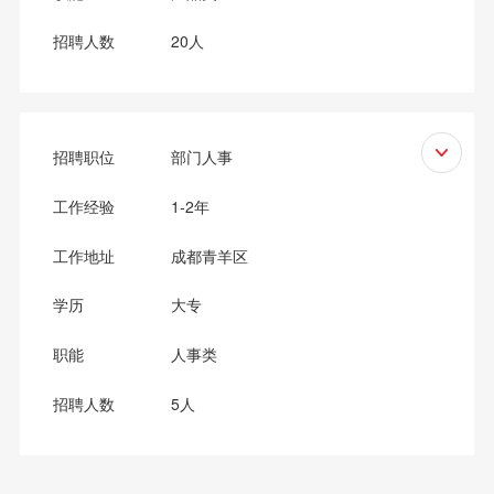
招聘人数
20人
岗位职责：
招聘职位
部门人事
1、负责全屋品牌招商，开发客户，完成每月公司下达
的招商任务；
工作经验
1-2年
2、定期拜访客户及回访，积累招商客户资源；
3、谈判、发展意向加盟商户，从而达成合作签约。
工作地址
成都青羊区
任职要求：
学历
大专
1、大专学历及以上；
职能
人事类
2、2年以上市场拓展、招商行业工作经验，有建材家
居行业招商经验，熟悉加盟和招商模式者优先考虑；
招聘人数
5人
3、良好的人际沟通能力、谈判能力，有责任心，适应
出差，抗压力器。
岗位职责：