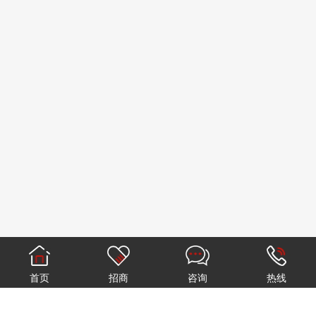
薪资福利：
1、负责全屋品牌招商，开发客户，完成每月公司下达
1、高待遇：高底薪高提成+年终奖+英雄奖+五险一
的招商任务；
金；
2、定期拜访客户及回访，积累招商客户资源；
2、快成长：市场资源充裕，招商政策利好；
3、谈判、发展意向加盟商户，从而达成合作签约。
3、培训多：月度培训，提升综合能力；
4、晋级多：招商科长、招商总监、区域经理、大区经
任职要求：
理。
1、大专学历及以上；
2、2年以上市场拓展、招商行业工作经验，有建材家
申请
居行业招商经验，熟悉加盟和招商模式者优先考虑；
3、良好的人际沟通能力、谈判能力，有责任心，适应
出差，抗压力器。
薪资福利：
1、高待遇：高底薪高提成+年终奖+英雄奖+五险一
金；
首页
招商
咨询
热线
2、快成长：市场资源充裕，招商政策利好；
3、培训多：月度培训，提升综合能力；