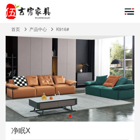
首页
产品中心
K916#
净眠X